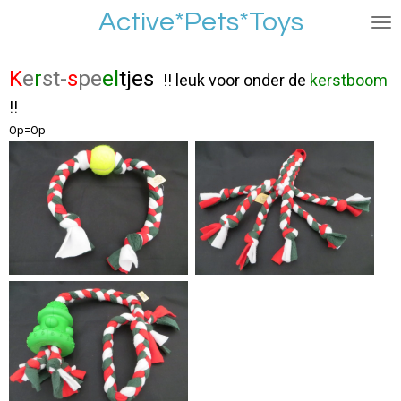
Active*Pets*Toys
Ga
direct
naar
K
e
r
st-
s
pe
el
tjes
!! leuk voor onder de
kerstboom
de
hoofdinhoud
!!
Op=Op