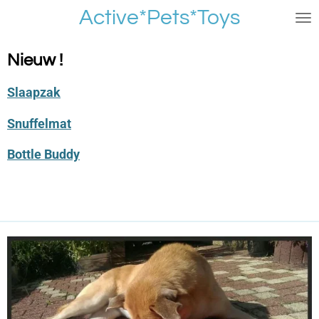
Active*Pets*Toys
Ga
direct
naar
Nieuw !
de
hoofdinhoud
Slaapzak
Snuffelmat
Bottle Buddy