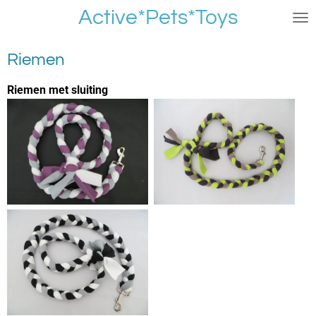
Active*Pets*Toys
Ga
direct
naar
Riemen
de
hoofdinhoud
Riemen met sluiting