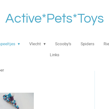
Active*Pets*Toys
speeltjes
Vlecht
Scooby's
Spiders
Ri
Links
ber