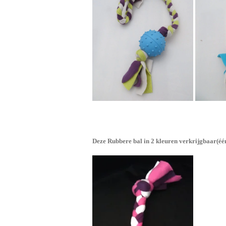
Deze Rubbere bal in 2 kleuren verkrijgbaar(éé