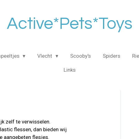
Active*Pets*Toys
speeltjes
Vlecht
Scooby's
Spiders
Ri
Links
k zelf te verwisselen.
astic flessen, dan bieden wij
jke aangebeten flesjes.