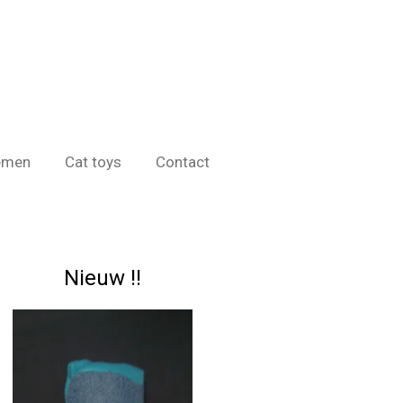
emen
Cat toys
Contact
Nieuw !!