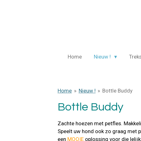
Ga
direct
naar
de
hoofdinhoud
Home
Nieuw !
Trek
Home
»
Nieuw !
»
Bottle Buddy
Bottle Buddy
Zachte hoezen met petfles. Makkelij
Speelt uw hond ook zo graag met pl
een
MOOIE
oplossing
voor die leli