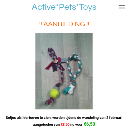
Active*Pets*Toys
Ga
direct
naar
!! AANBIEDING !!
de
hoofdinhoud
Setjes als hierboven te zien, worden tijdens de wandeling van 2 februari
€6,50
aangeboden
van
€8,50
nu voor